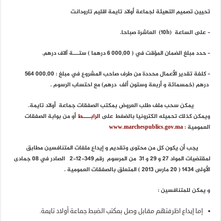
تحيين تصميم التهيئة لجماعة أولاد تايمة اقليم تارودانت
– على الساعة
(10h)
العاشرة صباحا.
– حدد مبلغ الضمان المؤقت في ( 000,00 6
درهما
)
ستـــة آلاف درهم.
– كلفة تقدير الأعمال محددة من طرف صاحب المشروع في مبلغ :
564 000,00
درهم
(
خمسمائة و أربعة وستون ألف درهم) مع احتساب الرسوم .
يمكن سحب ملف طلب العروض بمكتب الصفقات جماعة أولاد تايمة.
ويمكن كذلك تحميله الكترونيا بالضغط على
الرابــــط
أو من بوابة الصفقات
العمومية :
www.marchespublics.gov.ma
يجب أن يكون كل من محتوى وتقديم و إيداع ملفات المتنافسين مطابق
لمقتضيات المواد 27 و 29 و 31 من المرسوم رقم 349-12-2 الصادر في 08 جمادى
الأولى 1434 ( 20 مارس 2013 ) المتعلق بالصفقات العمومية .
و يمكن للمتنافسين :
إما إيداع اظرفتهم مقابل وصل بمكتب الضبط جماعة أولاد تايمة.