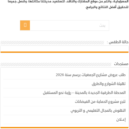
المسؤولية، وأنتم من موقع المشارك والناقد، لتستعيد مدينتنا مكانتها، ولنصل جميعا
لتحقيق أفضل النتائج والبرامج.
حالة الطقس :
أولاد تايمة - حالة الطقس
مستجدات
طلب عروض مشاريع الجمعيات برسم سنة 2026
تهيئة الشوارع والطرق
المحطة الطرقية الجديدة بالمدينة – رؤية نحو المستقبل
تتبع مشروع الحماية من الفيضانات
النهوض بالمجال التعليمي و التربوي
إعــلان