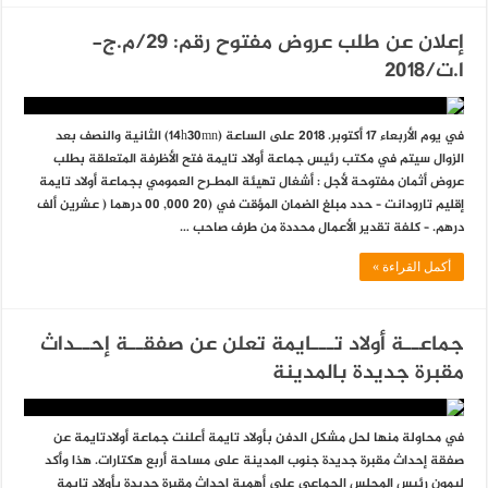
إعلان عن طلب عروض مفتوح رقم: 29/م.ج-
ا.ت/2018
في يوم الأربعاء 17 أكتوبر. 2018 على الساعة (14h30mn) الثانية والنصف بعد
الزوال سيتم في مكتب رئيس جماعة أولاد تايمة فتح الأظرفة المتعلقة بطلب
عروض أثمان مفتوحة لأجل : أشغال تهيئة المطـرح العمومي بجماعة أولاد تايمة
إقليم تارودانت – حدد مبلغ الضمان المؤقت في (20 000, 00 درهما ( عشرين ألف
درهم. – كلفة تقدير الأعمال محددة من طرف صاحب …
أكمل القراءة »
جماعــة أولاد تـــايمة تعلن عن صفقــة إحــداث
مقبرة جديدة بالمدينة
في محاولة منها لحل مشكل الدفن بأولاد تايمة أعلنت جماعة أولادتايمة عن
صفقة إحداث مقبرة جديدة جنوب المدينة على مساحة أربع هكتارات. هذا وأكد
ليمون رئيس المجلس الجماعي على أهمية إحداث مقبرة جديدة بأولاد تايمة