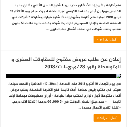
فتح أظرفة مشروع إحداث شارع جديد يربط شارع الحسن الثاني بشارع محمد
الخامس مرورا من أمام مقاطعة الكرسي عبر النهضة 4 جرت صباح يوم الثلاثاء 13
نونبر 2018 عملية فتح أظرفة مشروع إحداث شارع هوارة بمشاركة 7 شركات في
الصفقة الخاصة بالإنارة العمومية, فازت بها شركة بكلفة مالية فاقت 56 مليون
سنتم. و ست شركات في صفقة أشغال بناء الطريق …
أكمل القراءة »
إعلان عن طلب عروض مفتوح للمقاولات الصغرى و
المتوسطة رقم: 28/م.ج-ا.ت/2018
في يوم الأربعاء 10 أكتوبر 2018 على الساعة (10h30mn) العاشرة و النصف صباحا ،
سيتم في مكتب رئيس جماعة أولاد تايمة فتح الاظرفة المتعلقة بطلب عروض
أثمان مفتوحة لأجل : لوازم المكتب مواد الطباعة – أوراق ومطبوعات بجماعة اولاد
تايمة – حدد مبلغ الضمان المؤقت في (3 000, 00 درهما ( ثلاثة آلاف درهم.
– كلفة تقدير الأعمال محددة …
أكمل القراءة »