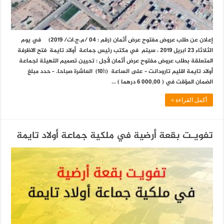
إعلان عن طلب عروض مفتوح عرض أثمان (رقم : 04 /م.ج.ات/ 2019) في يوم
الثلاثاء 23 ابريل 2019 ، سيتم في مكتب رئيس جماعة أولاد تايمة فتح الاظرفة
المتعلقة بطلب عروض مفتوح عرض أثمان لأجل : تحيين تصميم التهيئة لجماعة
أولاد تايمة اقليم تارودانت – على الساعة (10h) العاشرة صباحا. – حدد مبلغ
الضمان المؤقت في ( 000,00 6 درهما ) …
أكمل القراءة »
تفويـت بقعة أرضية في ملكية جماعة أولاد تايمة